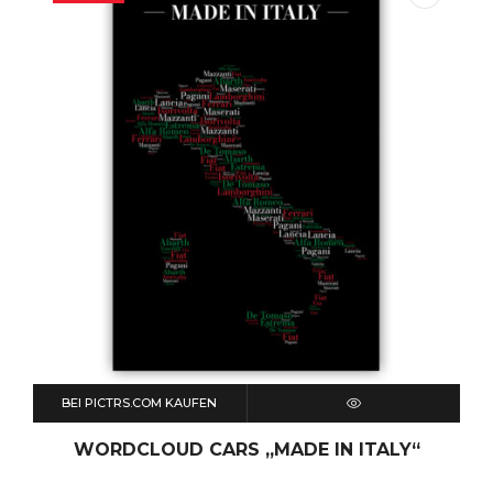
BEI PICTRS.COM KAUFEN
QUICK VIEW
WORDCLOUD CARS „MADE IN ITALY“