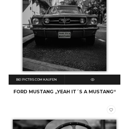
BEI PICTRS.COM KAUFEN
QUICK VIEW
FORD MUSTANG „YEAH IT´S A MUSTANG“