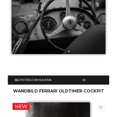
BEI PICTRS.COM KAUFEN
QUICK VIEW
WANDBILD FERRARI OLDTIMER COCKPIT
NEW