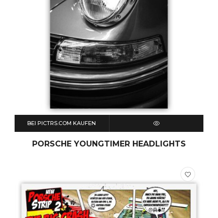
BEI PICTRS.COM KAUFEN
QUICK VIEW
PORSCHE YOUNGTIMER HEADLIGHTS