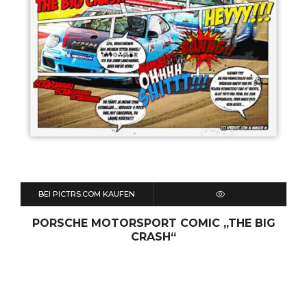
BEI PICTRS.COM KAUFEN
QUICK VIEW
PORSCHE MOTORSPORT COMIC „THE BIG
CRASH“