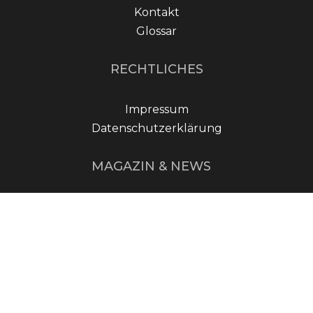
Kontakt
Glossar
RECHTLICHES
Impressum
Datenschutzerklärung
MAGAZIN & NEWS
Geschichte des
Nürburgrings: Motorsport
an der Nordschleife
Essen Motor Show 2024:
Tuningparadies für
Autofans