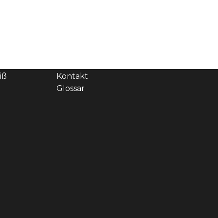
ELTEN
SPEEDXTC
RECHTLICH
Shop
Impressum
Magazin
Datenschutze
Über uns
iß
Kontakt
Glossar