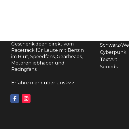
THEMENW
Comic
Hier findest du
Originals
atemberaubende Wandbild-
Designs und außergewöhnliche
PopArt
Geschenkideen direkt vom
Schwarz/We
Racetrack für Leute mit Benzin
Cyberpunk
im Blut, Speedfans, Gearheads,
TextArt
Motorenliebhaber und
Sounds
Racingfans.
Erfahre mehr über uns >>>