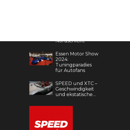
ES
MAGAZIN & NEWS
Geschichte des
Nürburgrings:
rklärung
Motorsport an der
Nordschleife
Essen Motor Show
2024:
Tuningparadies
für Autofans
SPEED und XTC –
Geschwindigkeit
und ekstatische…