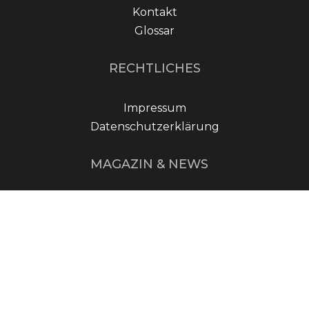
Kontakt
Glossar
RECHTLICHES
Impressum
Datenschutzerklärung
MAGAZIN & NEWS
Geschichte des
Nürburgrings: Motorsport
an der Nordschleife
Essen Motor Show 2024:
Tuningparadies für
Autofans