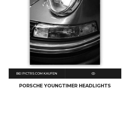
BEI PICTRS.COM KAUFEN
QUICK VIEW
PORSCHE YOUNGTIMER HEADLIGHTS