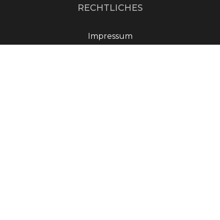
RECHTLICHES
Impressum
Datenschutzerklärung
MAGAZIN & NEWS
Geschichte des
Nürburgrings: Motorsport
an der Nordschleife
Essen Motor Show 2024:
Tuningparadies für
Autofans
SPEED und XTC –
Geschwindigkeit und
ekstatische…