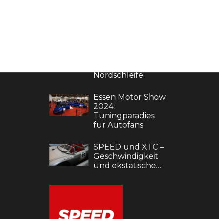
ES
MAGAZIN & NEWS
Geschichte des
Nürburgrings:
rklärung
Motorsport an der
Nordschleife
Essen Motor Show
2024:
Tuningparadies
für Autofans
SPEED und XTC –
Geschwindigkeit
und ekstatische…