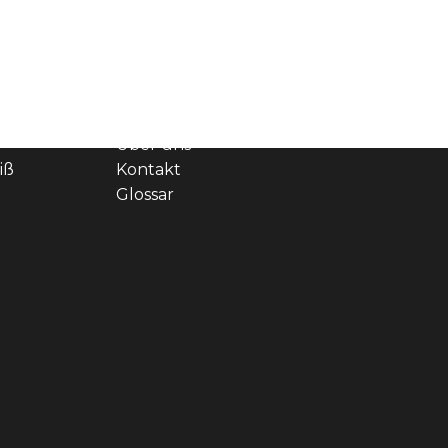
ELTEN
SPEEDXTC
RECHTLICH
Shop
Impressum
Magazin
Datenschutze
Über uns
iß
Kontakt
Glossar