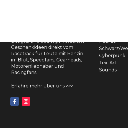
THEMENW
Comic
Hier findest du
Originals
atemberaubende Wandbild-
Designs und außergewöhnliche
PopArt
Geschenkideen direkt vom
Schwarz/We
Racetrack für Leute mit Benzin
Cyberpunk
im Blut, Speedfans, Gearheads,
TextArt
Motorenliebhaber und
Sounds
Racingfans.
Erfahre mehr über uns >>>