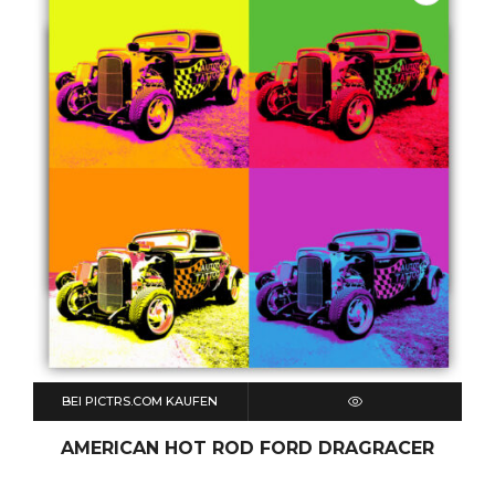
BEI PICTRS.COM KAUFEN
QUICK VIEW
AMERICAN HOT ROD FORD DRAGRACER