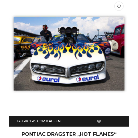
BEI PICTRS.COM KAUFEN
QUICK VIEW
PONTIAC DRAGSTER „HOT FLAMES“