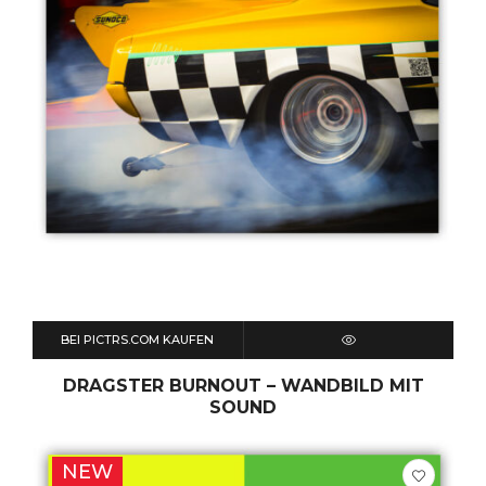
BEI PICTRS.COM KAUFEN
QUICK VIEW
DRAGSTER BURNOUT – WANDBILD MIT
SOUND
NEW