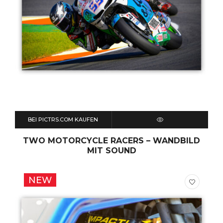
BEI PICTRS.COM KAUFEN
QUICK VIEW
TWO MOTORCYCLE RACERS – WANDBILD
MIT SOUND
NEW