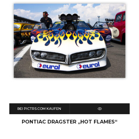
BEI PICTRS.COM KAUFEN
QUICK VIEW
PONTIAC DRAGSTER „HOT FLAMES“