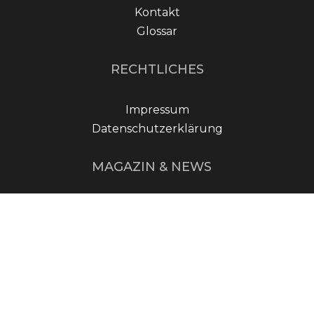
Kontakt
Glossar
RECHTLICHES
Impressum
Datenschutzerklärung
MAGAZIN & NEWS
Geschichte des
Nürburgrings: Motorsport
an der Nordschleife
Essen Motor Show 2024:
Tuningparadies für
Autofans